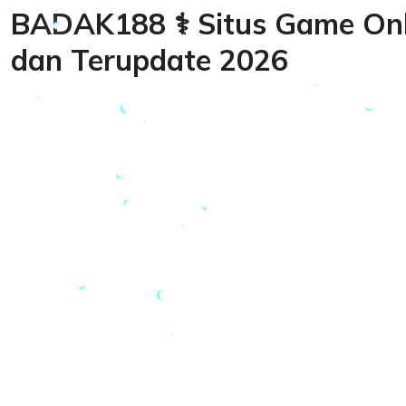
BADAK188 ⚕ Situs Game Onl
dan Terupdate 2026
Loading...