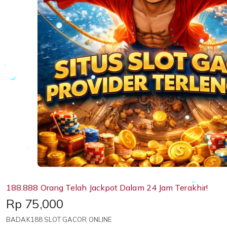
188.888 Orang Telah Jackpot Dalam 24 Jam Terakhir!
Price:
Rp 75,000
BADAK188 SLOT GACOR ONLINE